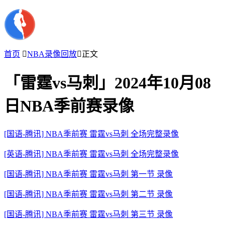
首页

NBA录像回放

正文
「雷霆vs马刺」2024年10月08
日NBA季前赛录像
[国语-腾讯] NBA季前赛 雷霆vs马刺 全场完整录像
[英语-腾讯] NBA季前赛 雷霆vs马刺 全场完整录像
[国语-腾讯] NBA季前赛 雷霆vs马刺 第一节 录像
[国语-腾讯] NBA季前赛 雷霆vs马刺 第二节 录像
[国语-腾讯] NBA季前赛 雷霆vs马刺 第三节 录像