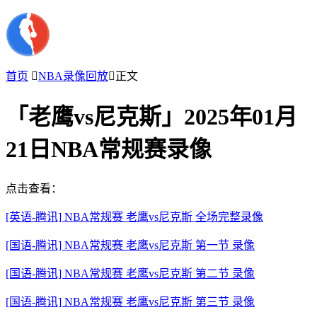
首页

NBA录像回放

正文
「老鹰vs尼克斯」2025年01月
21日NBA常规赛录像
点击查看：
[英语-腾讯] NBA常规赛 老鹰vs尼克斯 全场完整录像
[国语-腾讯] NBA常规赛 老鹰vs尼克斯 第一节 录像
[国语-腾讯] NBA常规赛 老鹰vs尼克斯 第二节 录像
[国语-腾讯] NBA常规赛 老鹰vs尼克斯 第三节 录像