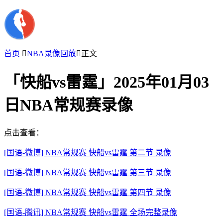
首页

NBA录像回放

正文
「快船vs雷霆」2025年01月03
日NBA常规赛录像
点击查看：
[国语-微博] NBA常规赛 快船vs雷霆 第二节 录像
[国语-微博] NBA常规赛 快船vs雷霆 第三节 录像
[国语-微博] NBA常规赛 快船vs雷霆 第四节 录像
[国语-腾讯] NBA常规赛 快船vs雷霆 全场完整录像