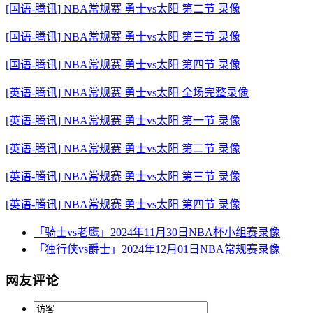
[国语-腾讯] NBA常规赛 勇士vs太阳 第二节 录像
[国语-腾讯] NBA常规赛 勇士vs太阳 第三节 录像
[国语-腾讯] NBA常规赛 勇士vs太阳 第四节 录像
[英语-腾讯] NBA常规赛 勇士vs太阳 全场完整录像
[英语-腾讯] NBA常规赛 勇士vs太阳 第一节 录像
[英语-腾讯] NBA常规赛 勇士vs太阳 第二节 录像
[英语-腾讯] NBA常规赛 勇士vs太阳 第三节 录像
[英语-腾讯] NBA常规赛 勇士vs太阳 第四节 录像
「骑士vs老鹰」2024年11月30日NBA杯小组赛录像
「独行侠vs爵士」2024年12月01日NBA常规赛录像
网友评论