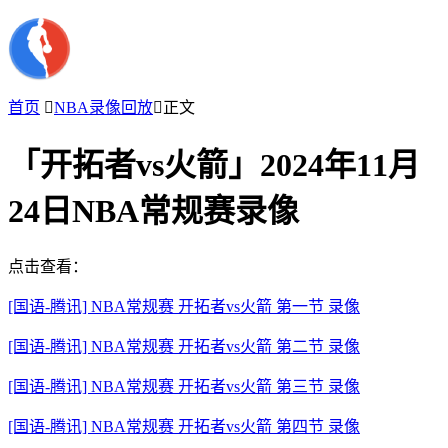
首页

NBA录像回放

正文
「开拓者vs火箭」2024年11月
24日NBA常规赛录像
点击查看：
[国语-腾讯] NBA常规赛 开拓者vs火箭 第一节 录像
[国语-腾讯] NBA常规赛 开拓者vs火箭 第二节 录像
[国语-腾讯] NBA常规赛 开拓者vs火箭 第三节 录像
[国语-腾讯] NBA常规赛 开拓者vs火箭 第四节 录像