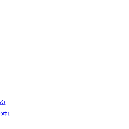
5分
9中1