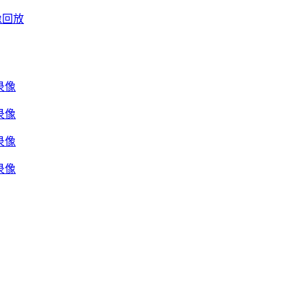
像回放
录像
录像
录像
录像