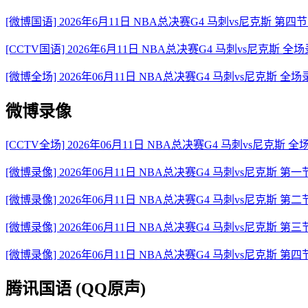
[微博国语] 2026年6月11日 NBA总决赛G4 马刺vs尼克斯 第四
[CCTV国语] 2026年6月11日 NBA总决赛G4 马刺vs尼克斯 
[微博全场] 2026年06月11日 NBA总决赛G4 马刺vs尼克斯 全
微博录像
[CCTV全场] 2026年06月11日 NBA总决赛G4 马刺vs尼克斯 
[微博录像] 2026年06月11日 NBA总决赛G4 马刺vs尼克斯 第一
[微博录像] 2026年06月11日 NBA总决赛G4 马刺vs尼克斯 第二
[微博录像] 2026年06月11日 NBA总决赛G4 马刺vs尼克斯 第三
[微博录像] 2026年06月11日 NBA总决赛G4 马刺vs尼克斯 第四
腾讯国语 (QQ原声)