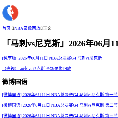
首页

NBA录像回放

正文
「马刺vs尼克斯」2026年06月
[纯享版] 2026年06月11日 NBA总决赛G4 马刺vs尼克斯
【央视】 马刺vs尼克斯 全场录像回放
微博国语
[微博国语] 2026年6月11日 NBA总决赛G4 马刺vs尼克斯 第一
[微博国语] 2026年6月11日 NBA总决赛G4 马刺vs尼克斯 第二
[微博国语] 2026年6月11日 NBA总决赛G4 马刺vs尼克斯 第三