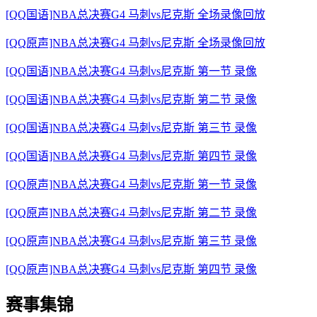
[QQ国语]NBA总决赛G4 马刺vs尼克斯 全场录像回放
[QQ原声]NBA总决赛G4 马刺vs尼克斯 全场录像回放
[QQ国语]NBA总决赛G4 马刺vs尼克斯 第一节 录像
[QQ国语]NBA总决赛G4 马刺vs尼克斯 第二节 录像
[QQ国语]NBA总决赛G4 马刺vs尼克斯 第三节 录像
[QQ国语]NBA总决赛G4 马刺vs尼克斯 第四节 录像
[QQ原声]NBA总决赛G4 马刺vs尼克斯 第一节 录像
[QQ原声]NBA总决赛G4 马刺vs尼克斯 第二节 录像
[QQ原声]NBA总决赛G4 马刺vs尼克斯 第三节 录像
[QQ原声]NBA总决赛G4 马刺vs尼克斯 第四节 录像
赛事集锦