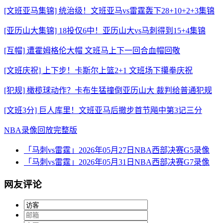
[文班亚马集锦] 统治级！文班亚马vs雷霆轰下28+10+2+3集锦
[亚历山大集锦] 18投仅6中！亚历山大vs马刺得到15+4集锦
[互帽] 遭霍姆格伦大帽 文班马上下一回合血帽回敬
[文班庆祝] 上下步！卡斯尔上篮2+1 文班场下攥拳庆祝
[犯规] 橄榄球动作？卡布生猛撞倒亚历山大 裁判给普通犯规
[文班3分] 巨人库里！文班亚马后撤步首节飚中第3记三分
NBA录像回放完整版
「马刺vs雷霆」2026年05月27日NBA西部决赛G5录像
「马刺vs雷霆」2026年05月31日NBA西部决赛G7录像
网友评论