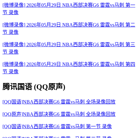
[微博录像] 2026年05月29日 NBA西部决赛G6 雷霆vs马刺 第一
节 录像
[微博录像] 2026年05月29日 NBA西部决赛G6 雷霆vs马刺 第二
节 录像
[微博录像] 2026年05月29日 NBA西部决赛G6 雷霆vs马刺 第三
节 录像
[微博录像] 2026年05月29日 NBA西部决赛G6 雷霆vs马刺 第四
节 录像
腾讯国语 (QQ原声)
[QQ国语]NBA西部决赛G6 雷霆vs马刺 全场录像回放
[QQ原声]NBA西部决赛G6 雷霆vs马刺 全场录像回放
[QQ国语]NBA西部决赛G6 雷霆vs马刺 第一节 录像