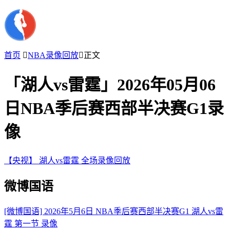
首页

NBA录像回放

正文
「湖人vs雷霆」2026年05月06
日NBA季后赛西部半决赛G1录
像
【央视】 湖人vs雷霆 全场录像回放
微博国语
[微博国语] 2026年5月6日 NBA季后赛西部半决赛G1 湖人vs雷
霆 第一节 录像