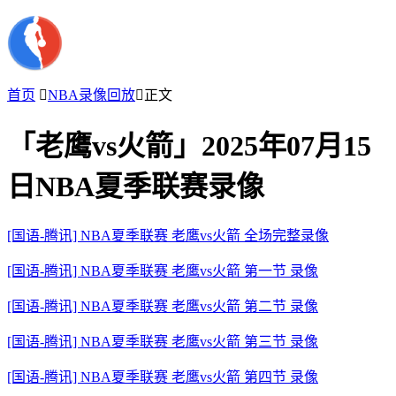
首页

NBA录像回放

正文
「老鹰vs火箭」2025年07月15
日NBA夏季联赛录像
[国语-腾讯] NBA夏季联赛 老鹰vs火箭 全场完整录像
[国语-腾讯] NBA夏季联赛 老鹰vs火箭 第一节 录像
[国语-腾讯] NBA夏季联赛 老鹰vs火箭 第二节 录像
[国语-腾讯] NBA夏季联赛 老鹰vs火箭 第三节 录像
[国语-腾讯] NBA夏季联赛 老鹰vs火箭 第四节 录像