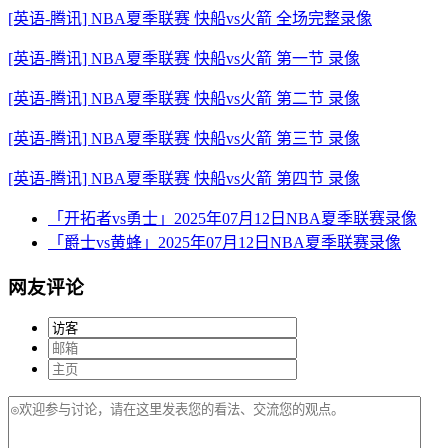
[英语-腾讯] NBA夏季联赛 快船vs火箭 全场完整录像
[英语-腾讯] NBA夏季联赛 快船vs火箭 第一节 录像
[英语-腾讯] NBA夏季联赛 快船vs火箭 第二节 录像
[英语-腾讯] NBA夏季联赛 快船vs火箭 第三节 录像
[英语-腾讯] NBA夏季联赛 快船vs火箭 第四节 录像
「开拓者vs勇士」2025年07月12日NBA夏季联赛录像
「爵士vs黄蜂」2025年07月12日NBA夏季联赛录像
网友评论