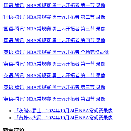
[国语-腾讯] NBA常规赛 勇士vs开拓者 第一节 录像
[国语-腾讯] NBA常规赛 勇士vs开拓者 第二节 录像
[国语-腾讯] NBA常规赛 勇士vs开拓者 第三节 录像
[国语-腾讯] NBA常规赛 勇士vs开拓者 第四节 录像
[英语-腾讯] NBA常规赛 勇士vs开拓者 全场完整录像
[英语-腾讯] NBA常规赛 勇士vs开拓者 第一节 录像
[英语-腾讯] NBA常规赛 勇士vs开拓者 第二节 录像
[英语-腾讯] NBA常规赛 勇士vs开拓者 第三节 录像
[英语-腾讯] NBA常规赛 勇士vs开拓者 第四节 录像
「灰熊vs爵士」2024年10月24日NBA常规赛录像
「黄蜂vs火箭」2024年10月24日NBA常规赛录像
网友评论